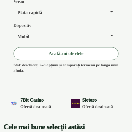
Vreau
Dispozitiv
Arată-mi ofertele
Sfat: deschideți 2–3 opțiuni și comparați termenii pe lângă unul
altuia.
7Bit Casino
Slotoro
Ofertă destinsată
Ofertă destinsată
Cele mai bune selecții astăzi