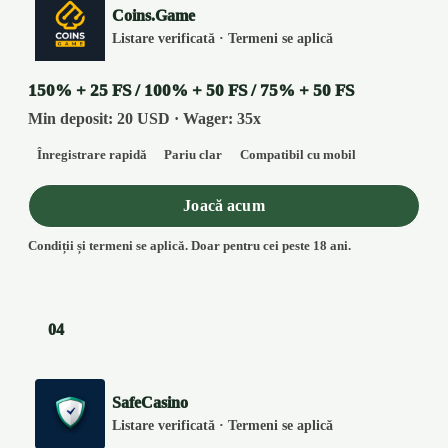
Coins.Game
Listare verificată · Termeni se aplică
150% + 25 FS / 100% + 50 FS / 75% + 50 FS
Min deposit: 20 USD · Wager: 35x
Înregistrare rapidă
Pariu clar
Compatibil cu mobil
Joacă acum
Condiții și termeni se aplică. Doar pentru cei peste 18 ani.
04
SafeCasino
Listare verificată · Termeni se aplică