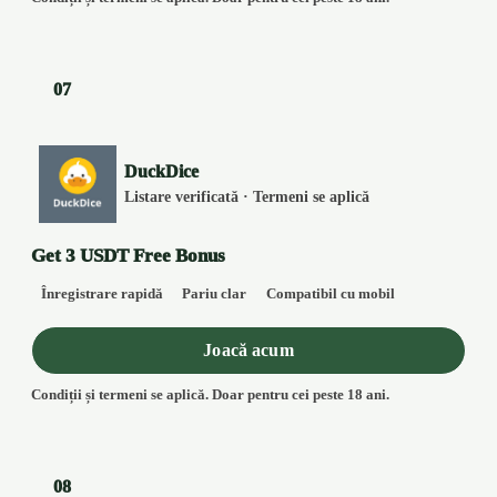
07
DuckDice
Listare verificată · Termeni se aplică
Get 3 USDT Free Bonus
Înregistrare rapidă
Pariu clar
Compatibil cu mobil
Joacă acum
Condiții și termeni se aplică. Doar pentru cei peste 18 ani.
08