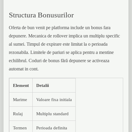
Structura Bonusurilor
Oferta de bun venit pe platforma include un bonus fara
depunere. Mecanica de rollover implica un multiplu specific
al sumei. Timpul de expirare este limitat la o perioada
rezonabila. Limitele de pariuri se aplica pentru a mentine
echilibrul. Coduri de bonus fără depunere se activeaza
automat in cont.
Element
Detalii
Marime
Valoare fixa initiala
Rulaj
Multiplu standard
Termen
Perioada definita