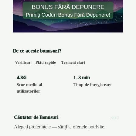
De ce aceste bonusuri?
Verificat
Plăti rapide
Termeni clari
4.8/5
1–3 min
Scor mediu al
Timp de înregistrare
utilizatorilor
Căutator de Bonusuri
NOU
Alegeți preferințele — săriți la ofertele potrivite.